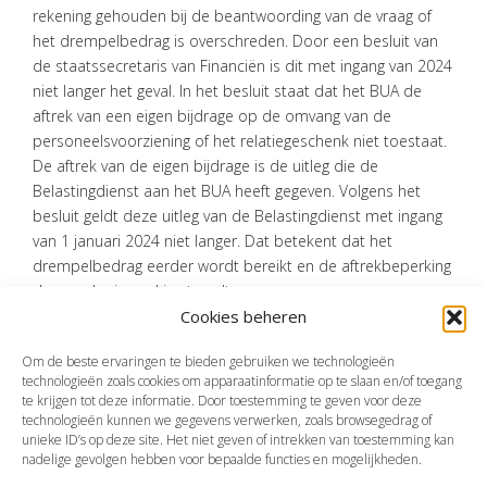
rekening gehouden bij de beantwoording van de vraag of
het drempelbedrag is overschreden. Door een besluit van
de staatssecretaris van Financiën is dit met ingang van 2024
niet langer het geval. In het besluit staat dat het BUA de
aftrek van een eigen bijdrage op de omvang van de
personeelsvoorziening of het relatiegeschenk niet toestaat.
De aftrek van de eigen bijdrage is de uitleg die de
Belastingdienst aan het BUA heeft gegeven. Volgens het
besluit geldt deze uitleg van de Belastingdienst met ingang
van 1 januari 2024 niet langer. Dat betekent dat het
drempelbedrag eerder wordt bereikt en de aftrekbeperking
dus eerder in werking treedt.
Cookies beheren
Bron:Ministerie van Financiën | besluit | nr. 2023-20692 Staatscourant
2023, 28124 | 05-10-2023
Om de beste ervaringen te bieden gebruiken we technologieën
technologieën zoals cookies om apparaatinformatie op te slaan en/of toegang
te krijgen tot deze informatie. Door toestemming te geven voor deze
technologieën kunnen we gegevens verwerken, zoals browsegedrag of
Vorige
Volgende
unieke ID’s op deze site. Het niet geven of intrekken van toestemming kan
nadelige gevolgen hebben voor bepaalde functies en mogelijkheden.