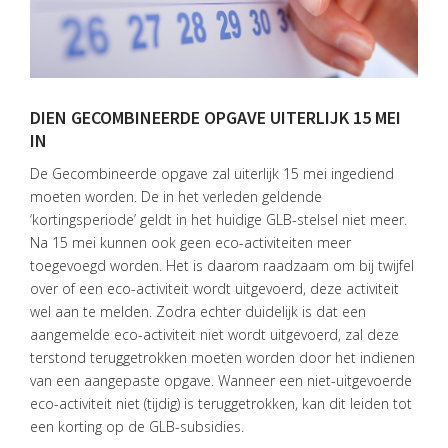
HOME
DIENSTEN
DIEN GECOMBINEERDE OPGAVE UITERLIJK 15 MEI
OVER
IN
VISIE
De Gecombineerde opgave zal uiterlijk 15 mei ingediend
ONS
moeten worden. De in het verleden geldende
TEAM
‘kortingsperiode’ geldt in het huidige GLB-stelsel niet meer.
Na 15 mei kunnen ook geen eco-activiteiten meer
ACTUEEL
toegevoegd worden. Het is daarom raadzaam om bij twijfel
VACATURES
over of een eco-activiteit wordt uitgevoerd, deze activiteit
wel aan te melden. Zodra echter duidelijk is dat een
CONTACT
aangemelde eco-activiteit niet wordt uitgevoerd, zal deze
terstond teruggetrokken moeten worden door het indienen
van een aangepaste opgave. Wanneer een niet-uitgevoerde
eco-activiteit niet (tijdig) is teruggetrokken, kan dit leiden tot
een korting op de GLB-subsidies.