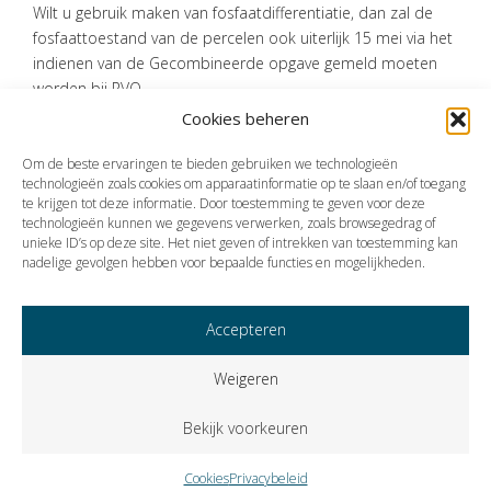
Wilt u gebruik maken van fosfaatdifferentiatie, dan zal de
fosfaattoestand van de percelen ook uiterlijk 15 mei via het
indienen van de Gecombineerde opgave gemeld moeten
worden bij RVO.
Cookies beheren
Bron:Rijksdienst voor Ondernemend Nederland | publicatie | 07-05-2024
Om de beste ervaringen te bieden gebruiken we technologieën
technologieën zoals cookies om apparaatinformatie op te slaan en/of toegang
te krijgen tot deze informatie. Door toestemming te geven voor deze
technologieën kunnen we gegevens verwerken, zoals browsegedrag of
Vorige
Volgende
unieke ID’s op deze site. Het niet geven of intrekken van toestemming kan
nadelige gevolgen hebben voor bepaalde functies en mogelijkheden.
Accepteren
Weigeren
Bekijk voorkeuren
Cookies
Privacybeleid