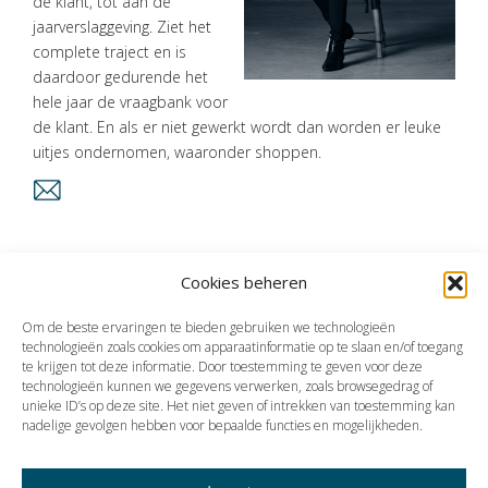
de klant, tot aan de
jaarverslaggeving. Ziet het
ONS
complete traject en is
TEAM
daardoor gedurende het
hele jaar de vraagbank voor
ACTUEEL
de klant. En als er niet gewerkt wordt dan worden er leuke
VACATURES
uitjes ondernomen, waaronder shoppen.
CONTACT
Vorige
Volgende
Cookies beheren
Om de beste ervaringen te bieden gebruiken we technologieën
technologieën zoals cookies om apparaatinformatie op te slaan en/of toegang
te krijgen tot deze informatie. Door toestemming te geven voor deze
technologieën kunnen we gegevens verwerken, zoals browsegedrag of
unieke ID’s op deze site. Het niet geven of intrekken van toestemming kan
nadelige gevolgen hebben voor bepaalde functies en mogelijkheden.