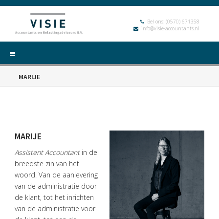
Bel ons:
(0570) 671358
info@visie-accountants.nl
MARIJE
MARIJE
Assistent Accountant
in de
breedste zin van het
HOME
woord. Van de aanlevering
DIENSTEN
van de administratie door
de klant, tot het inrichten
OVER
van de administratie voor
VISIE