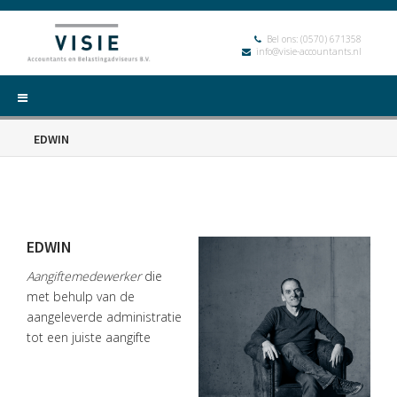
Bel ons:
(0570) 671358
info@visie-accountants.nl
EDWIN
EDWIN
Aangiftemedewerker
die
met behulp van de
HOME
aangeleverde administratie
DIENSTEN
tot een juiste aangifte
OVER
VISIE