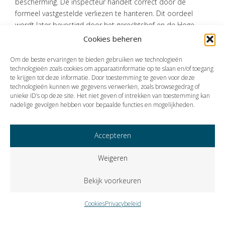
bescherming. De inspecteur handelt correct door de
formeel vastgestelde verliezen te hanteren. Dit oordeel
wordt later bevestigd door het gerechtshof en de Hoge
Raad.
Cookies beheren
Bron:Hoge Raad | jurisprudentie | ECLI:NL:HR:2025:1293 | 11-09-2025
Om de beste ervaringen te bieden gebruiken we technologieën
technologieën zoals cookies om apparaatinformatie op te slaan en/of toegang
te krijgen tot deze informatie. Door toestemming te geven voor deze
technologieën kunnen we gegevens verwerken, zoals browsegedrag of
Vorige
Volgende
unieke ID’s op deze site. Het niet geven of intrekken van toestemming kan
nadelige gevolgen hebben voor bepaalde functies en mogelijkheden.
Accepteren
Weigeren
Bekijk voorkeuren
Cookies
Privacybeleid
Copyright © 2023 VISIE Accountants en Belastingadviseurs B.V..