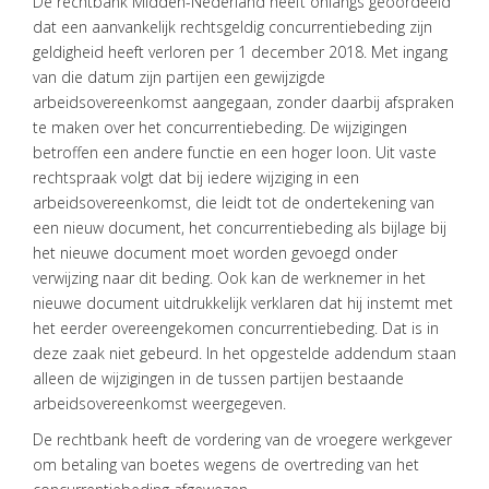
De rechtbank Midden-Nederland heeft onlangs geoordeeld
dat een aanvankelijk rechtsgeldig concurrentiebeding zijn
VACATURES
geldigheid heeft verloren per 1 december 2018. Met ingang
van die datum zijn partijen een gewijzigde
CONTACT
arbeidsovereenkomst aangegaan, zonder daarbij afspraken
te maken over het concurrentiebeding. De wijzigingen
betroffen een andere functie en een hoger loon. Uit vaste
rechtspraak volgt dat bij iedere wijziging in een
arbeidsovereenkomst, die leidt tot de ondertekening van
een nieuw document, het concurrentiebeding als bijlage bij
het nieuwe document moet worden gevoegd onder
verwijzing naar dit beding. Ook kan de werknemer in het
nieuwe document uitdrukkelijk verklaren dat hij instemt met
het eerder overeengekomen concurrentiebeding. Dat is in
deze zaak niet gebeurd. In het opgestelde addendum staan
alleen de wijzigingen in de tussen partijen bestaande
arbeidsovereenkomst weergegeven.
De rechtbank heeft de vordering van de vroegere werkgever
om betaling van boetes wegens de overtreding van het