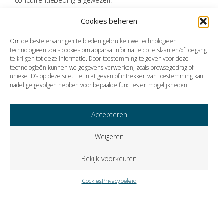
concurrentiebeding afgewezen.
Bron:Rechtbank Midden-Nederland | jurisprudentie |
Cookies beheren
ECLINLRBMNE20243211, 10833644 / MC EXPL 23-7399 BW 31650 | 23-
04-2024
Om de beste ervaringen te bieden gebruiken we technologieën
technologieën zoals cookies om apparaatinformatie op te slaan en/of toegang
te krijgen tot deze informatie. Door toestemming te geven voor deze
technologieën kunnen we gegevens verwerken, zoals browsegedrag of
Vorige
Volgende
unieke ID’s op deze site. Het niet geven of intrekken van toestemming kan
nadelige gevolgen hebben voor bepaalde functies en mogelijkheden.
Accepteren
Weigeren
Bekijk voorkeuren
Cookies
Privacybeleid
Copyright © 2023 VISIE Accountants en Belastingadviseurs B.V..
Alle rechten voorbehouden.