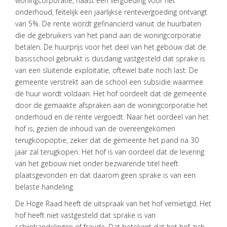
woningcorporatie, naast een vergoeding voor het
onderhoud, feitelijk een jaarlijkse rentevergoeding ontvangt
van 5%. De rente wordt gefinancierd vanuit de huurbaten
die de gebruikers van het pand aan de woningcorporatie
betalen. De huurprijs voor het deel van het gebouw dat de
basisschool gebruikt is dusdanig vastgesteld dat sprake is
van een sluitende exploitatie, oftewel bate noch last. De
gemeente verstrekt aan de school een subsidie waarmee
de huur wordt voldaan. Het hof oordeelt dat de gemeente
door de gemaakte afspraken aan de woningcorporatie het
onderhoud en de rente vergoedt. Naar het oordeel van het
hof is, gezien de inhoud van de overeengekomen
terugkoopoptie, zeker dat de gemeente het pand na 30
jaar zal terugkopen. Het hof is van oordeel dat de levering
van het gebouw niet onder bezwarende titel heeft
plaatsgevonden en dat daarom geen sprake is van een
belaste handeling.
De Hoge Raad heeft de uitspraak van het hof vernietigd. Het
hof heeft niet vastgesteld dat sprake is van
schijnhandelingen of fraude. Dat betekent dat het hof zich