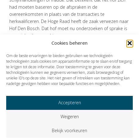
had moeten baseren op de afspraken in de
overeenkomsten in plaats van de transacties te
herkwalificeren. De Hoge Raad heeft de zaak verwezen naar
Hof Den Bosch. Dat hof moet nu onderzoeken of sprake is
van misbruik van recht.
Cookies beheren
Bron:Hoge Raad | jurisprudentie | ECLINLHR2024707, 22/03060 | 16-
05-2024
Om de beste ervaringen te bieden gebruiken we technologieën
technologieën zoals cookies om apparaatinformatie op te slaan en/of toegang
te krijgen tot deze informatie. Door toestemming te geven voor deze
technologieën kunnen we gegevens verwerken, zoals browsegedrag of
Vorige
Volgende
unieke ID’s op deze site. Het niet geven of intrekken van toestemming kan
nadelige gevolgen hebben voor bepaalde functies en mogelijkheden.
Accepteren
Weigeren
Bekijk voorkeuren