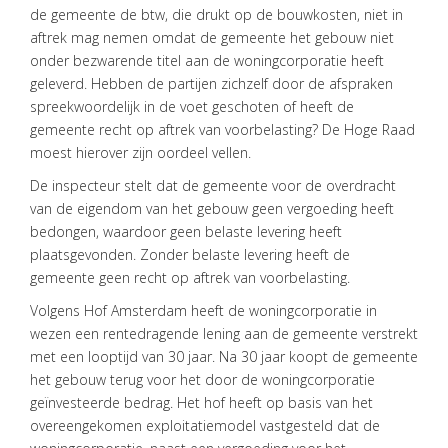
de gemeente de btw, die drukt op de bouwkosten, niet in
aftrek mag nemen omdat de gemeente het gebouw niet
HOME
onder bezwarende titel aan de woningcorporatie heeft
geleverd. Hebben de partijen zichzelf door de afspraken
DIENSTEN
spreekwoordelijk in de voet geschoten of heeft de
gemeente recht op aftrek van voorbelasting? De Hoge Raad
OVER
moest hierover zijn oordeel vellen.
VISIE
De inspecteur stelt dat de gemeente voor de overdracht
ONS
van de eigendom van het gebouw geen vergoeding heeft
TEAM
bedongen, waardoor geen belaste levering heeft
plaatsgevonden. Zonder belaste levering heeft de
ACTUEEL
gemeente geen recht op aftrek van voorbelasting.
VACATURES
Volgens Hof Amsterdam heeft de woningcorporatie in
wezen een rentedragende lening aan de gemeente verstrekt
CONTACT
met een looptijd van 30 jaar. Na 30 jaar koopt de gemeente
het gebouw terug voor het door de woningcorporatie
geïnvesteerde bedrag. Het hof heeft op basis van het
overeengekomen exploitatiemodel vastgesteld dat de