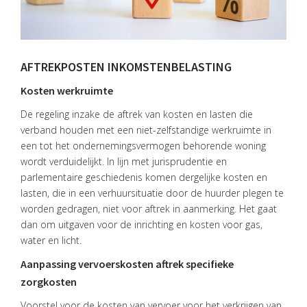
AFTREKPOSTEN INKOMSTENBELASTING
Kosten werkruimte
HOME
De regeling inzake de aftrek van kosten en lasten die
verband houden met een niet-zelfstandige werkruimte in
DIENSTEN
een tot het ondernemingsvermogen behorende woning
wordt verduidelijkt. In lijn met jurisprudentie en
OVER
parlementaire geschiedenis komen dergelijke kosten en
VISIE
lasten, die in een verhuursituatie door de huurder plegen te
ONS
worden gedragen, niet voor aftrek in aanmerking. Het gaat
TEAM
dan om uitgaven voor de inrichting en kosten voor gas,
water en licht.
ACTUEEL
Aanpassing vervoerskosten aftrek specifieke
VACATURES
zorgkosten
Voorstel voor de kosten van vervoer voor het verkrijgen van
CONTACT