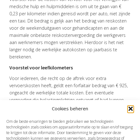
medische hulp en hulpmiddelen is om uit te gaan van €
0,23 per kilometer indien gereisd wordt per auto, niet zijnde
een taxi. Dit bedrag is gelijk aan het bedrag van reiskosten
voor de weekenduitgaven voor gehandicapten en aan de
maximale onbelaste reiskostenvergoeding die werkgevers
aan werknemers mogen verstrekken. Hierdoor is het niet
langer nodig de werkelijke autokosten op jaarbasis te
berekenen.
Voorstel voor leefkilometers
Voor iedereen, die recht op de aftrek voor extra
vervoerskosten heeft, geldt een forfaitair bedrag van € 925,
ongeacht de werkelijke totale kosten. Een eventuele
vergoeding die belastingplichtige ontvangt of had kunnen
ontvangen moet hierop in mindering worden gebracht.
Cookies beheren
Bron:Ministerie van Financiën | wetsvoorstel | 17-09-2024
Om de beste ervaringen te bieden gebruiken we technologieën
technologieën zoals cookies om apparaatinformatie op te slaan en/of toegang
te krijgen tot deze informatie. Door toestemming te geven voor deze
technologieën kunnen we gegevens verwerken, zoals browsegedrag of