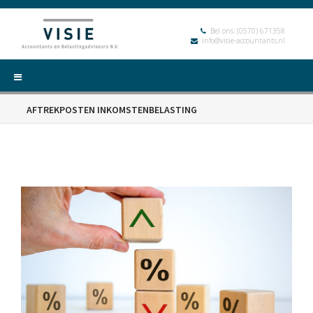
Bel ons:
(0570) 671358
info@visie-accountants.nl
AFTREKPOSTEN INKOMSTENBELASTING