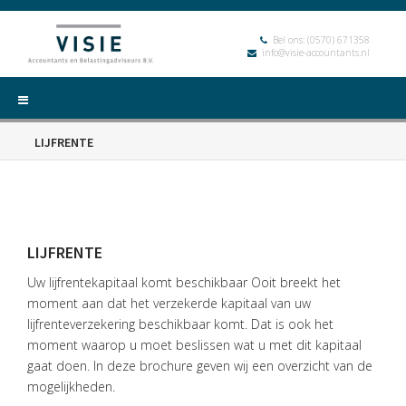
Bel ons:
(0570) 671358
info@visie-accountants.nl
LIJFRENTE
LIJFRENTE
Uw lijfrentekapitaal komt beschikbaar Ooit breekt het
moment aan dat het verzekerde kapitaal van uw
HOME
lijfrenteverzekering beschikbaar komt. Dat is ook het
DIENSTEN
moment waarop u moet beslissen wat u met dit kapitaal
gaat doen. In deze brochure geven wij een overzicht van de
OVER
mogelijkheden.
VISIE