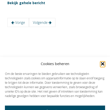
Bekijk gehele bericht
ONS
TEAM
Vorige
Volgende
ACTUEEL
VACATURES
CONTACT
Cookies beheren
Om de beste ervaringen te bieden gebruiken we technologieën
technologieën zoals cookies om apparaatinformatie op te slaan en/of toegang
te krijgen tot deze informatie. Door toestemming te geven voor deze
technologieën kunnen we gegevens verwerken, zoals browsegedrag of
unieke ID’s op deze site. Het niet geven of intrekken van toestemming kan
nadelige gevolgen hebben voor bepaalde functies en mogelijkheden.